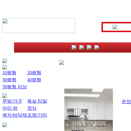
10평형
20평형
30평형
40평형
50평형 이상
주방/가구
욕실 타일
운정
아이 방
장식
벽지/바닥재
조명/기타