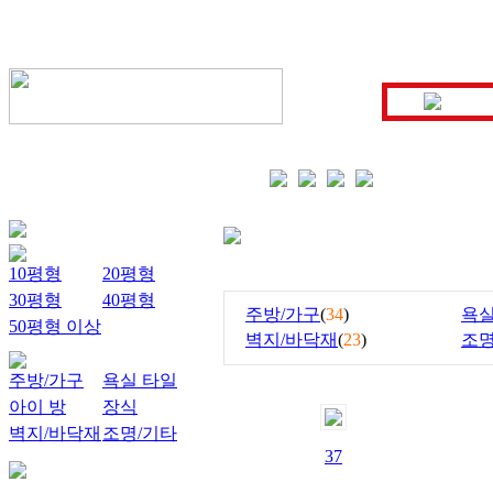
10평형
20평형
30평형
40평형
주방/가구
(
34
)
욕실
50평형 이상
벽지/바닥재
(
23
)
조명
주방/가구
욕실 타일
아이 방
장식
벽지/바닥재
조명/기타
37