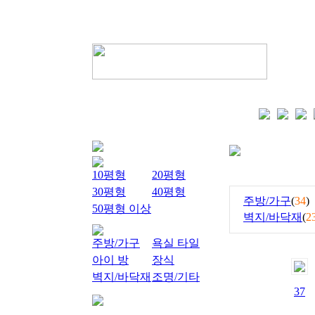
10평형
20평형
30평형
40평형
주방/가구
(
34
)
50평형 이상
벽지/바닥재
(
2
주방/가구
욕실 타일
아이 방
장식
벽지/바닥재
조명/기타
37