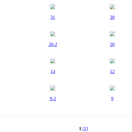
31
30
20-2
20
14
12
9-2
9
1
[2]