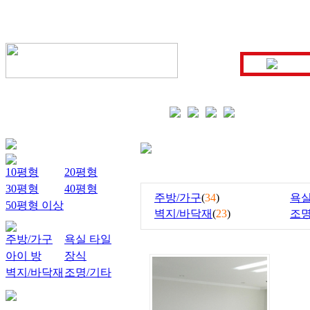
10평형
20평형
30평형
40평형
주방/가구
(
34
)
욕실
50평형 이상
벽지/바닥재
(
23
)
조명
주방/가구
욕실 타일
아이 방
장식
벽지/바닥재
조명/기타