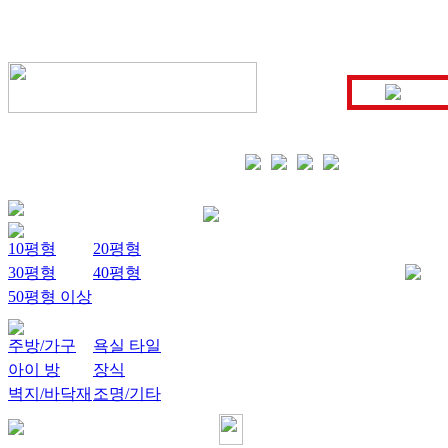
10평형
20평형
30평형
40평형
50평형 이상
주방/가구
욕실 타일
아이 방
장식
벽지/바닥재
조명/기타